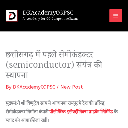
Skip
to
DKAcademyCGPSC
An Academy for CG Competitive Exams
content
छत्तीसगढ़ में पहले सेमीकंडक्टर
(semiconductor) संयंत्र की
स्थापना
By
DKAcademyCGPSC
/
New Post
मुख्यमंत्री श्री विष्णुदेव साय ने आज नवा रायपुर में देश की प्रसिद्ध
सेमीकंडक्टर निर्माता कंपनी
पॉलीमैटेक इलेक्ट्रॉनिक्स प्राइवेट लिमिटेड
के
प्लांट की आधारशिला रखी।