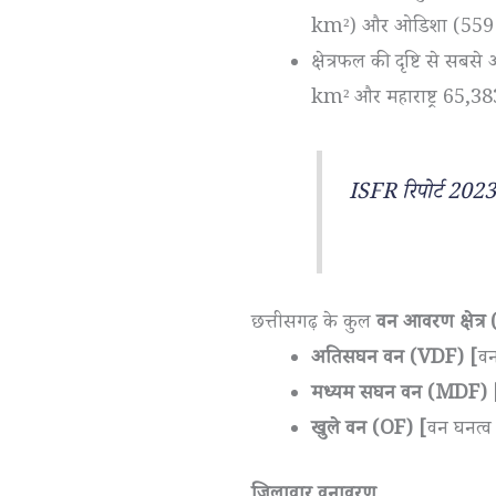
km²) और ओडिशा (559 
क्षेत्रफल की दृष्टि से सब
km² और महाराष्ट्र 65,3
ISFR रिपोर्ट 2023 क
छत्तीसगढ़ के कुल
वन आवरण क्षेत्
अतिसघन वन (VDF) [
व
मध्यम सघन वन (MDF) 
खुले वन (OF) [
वन घनत
जिलावार वनावरण