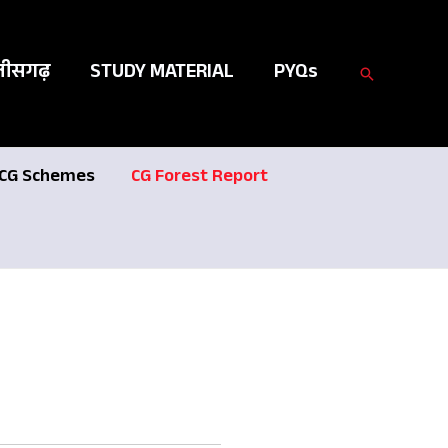
तीसगढ़
STUDY MATERIAL
PYQs
Search
CG Schemes
CG Forest Report