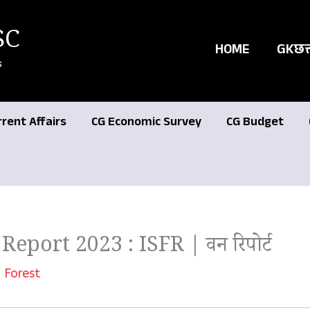
SC
HOME
GKछत्
s
rrent Affairs
CG Economic Survey
CG Budget
Report 2023 : ISFR | वन रिपोर्ट
 Forest