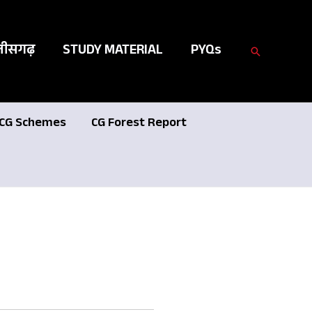
तीसगढ़
STUDY MATERIAL
PYQs
Search
CG Schemes
CG Forest Report