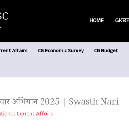
SC
HOME
GKछत्
s
rrent Affairs
CG Economic Survey
CG Budget
 परिवार अभियान 2025 | Swasth Nari
tional Current Affairs