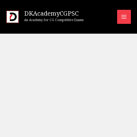
Skip
to
DKAcademyCGPSC
An Academy for CG Competitive Exams
content